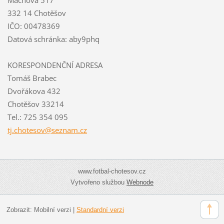
332 14 Chotěšov
IČO: 00478369
Datová schránka: aby9phq
KORESPONDENČNÍ ADRESA
Tomáš Brabec
Dvořákova 432
Chotěšov 33214
Tel.: 725 354 095
tj.chote
sov@sezn
am.cz
www.fotbal-chotesov.cz
Vytvořeno službou
Webnode
Zobrazit:
Mobilní verzi
|
Standardní verzi