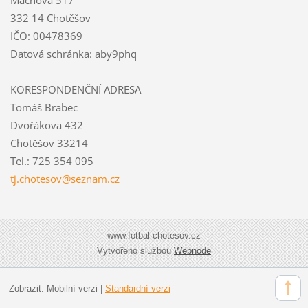
332 14 Chotěšov
IČO: 00478369
Datová schránka: aby9phq
KORESPONDENČNÍ ADRESA
Tomáš Brabec
Dvořákova 432
Chotěšov 33214
Tel.: 725 354 095
tj.chote
sov@sezn
am.cz
www.fotbal-chotesov.cz
Vytvořeno službou
Webnode
Zobrazit:
Mobilní verzi
|
Standardní verzi