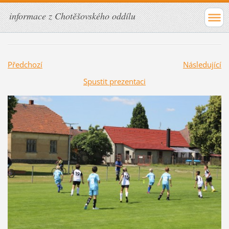
informace z Chotěšovského oddílu
Předchozí
Následující
Spustit prezentaci