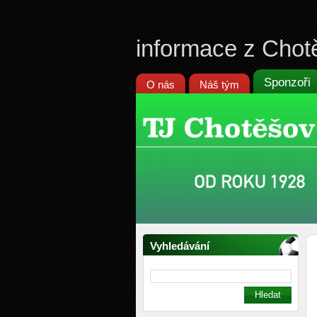
informace z Chot
Sponzoři
O nás
Náš tým
Vyhledávání