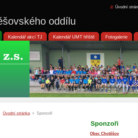
Úvodní strá
ěšovského oddílu
Kalendář akcí TJ
Kalendář UMT hřiště
Fotogalerie
Úvodní stránka
>
Sponzoři
Sponzoři
Obec Chotěšov