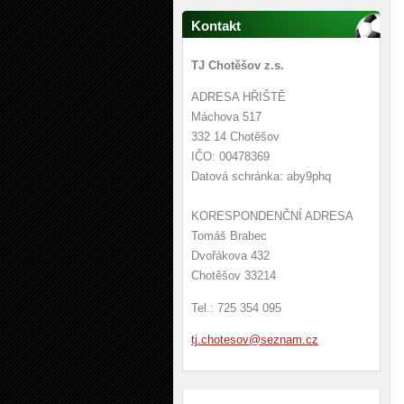
Kontakt
TJ Chotěšov z.s.
ADRESA HŘIŠTĚ
Máchova 517
332 14 Chotěšov
IČO: 00478369
Datová schránka: aby9phq
KORESPONDENČNÍ ADRESA
Tomáš Brabec
Dvořákova 432
Chotěšov 33214
Tel.: 725 354 095
tj.chote
sov@sezn
am.cz