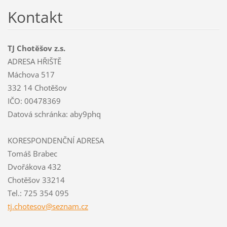
Kontakt
TJ Chotěšov z.s.
ADRESA HŘIŠTĚ
Máchova 517
332 14 Chotěšov
IČO: 00478369
Datová schránka: aby9phq
KORESPONDENČNÍ ADRESA
Tomáš Brabec
Dvořákova 432
Chotěšov 33214
Tel.: 725 354 095
tj.chote
sov@sezn
am.cz