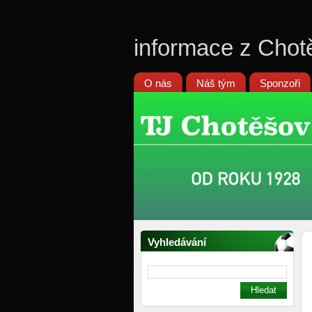
informace z Chot
O nás
Náš tým
Sponzoři
Vyhledávání