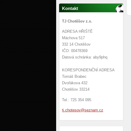
Kontakt
TJ Chotěšov z.s.
ADRESA HŘIŠTĚ
Máchova 517
332 14 Chotěšov
IČO: 00478369
Datová schránka: aby9phq
KORESPONDENČNÍ ADRESA
Tomáš Brabec
Dvořákova 432
Chotěšov 33214
Tel.: 725 354 095
tj.chote
sov@sezn
am.cz