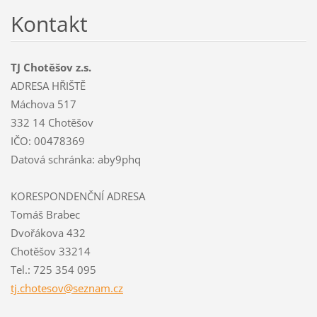
Kontakt
TJ Chotěšov z.s.
ADRESA HŘIŠTĚ
Máchova 517
332 14 Chotěšov
IČO: 00478369
Datová schránka: aby9phq
KORESPONDENČNÍ ADRESA
Tomáš Brabec
Dvořákova 432
Chotěšov 33214
Tel.: 725 354 095
tj.chote
sov@sezn
am.cz