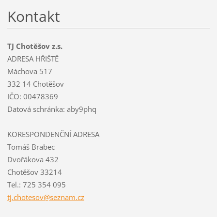
Kontakt
TJ Chotěšov z.s.
ADRESA HŘIŠTĚ
Máchova 517
332 14 Chotěšov
IČO: 00478369
Datová schránka: aby9phq
KORESPONDENČNÍ ADRESA
Tomáš Brabec
Dvořákova 432
Chotěšov 33214
Tel.: 725 354 095
tj.chote
sov@sezn
am.cz