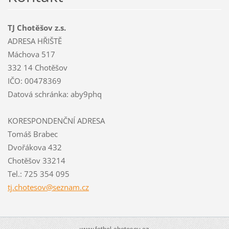
TJ Chotěšov z.s.
ADRESA HŘIŠTĚ
Máchova 517
332 14 Chotěšov
IČO: 00478369
Datová schránka: aby9phq
KORESPONDENČNÍ ADRESA
Tomáš Brabec
Dvořákova 432
Chotěšov 33214
Tel.: 725 354 095
tj.chote
sov@sezn
am.cz