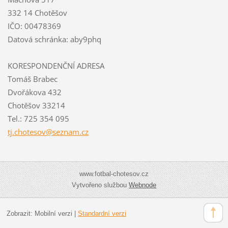
332 14 Chotěšov
IČO: 00478369
Datová schránka: aby9phq
KORESPONDENČNÍ ADRESA
Tomáš Brabec
Dvořákova 432
Chotěšov 33214
Tel.: 725 354 095
tj.chote
sov@sezn
am.cz
www.fotbal-chotesov.cz
Vytvořeno službou
Webnode
Zobrazit:
Mobilní verzi
|
Standardní verzi