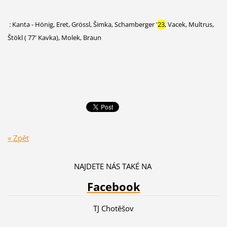
: Kanta - Hönig, Eret, Grössl, Šimka, Schamberger '
23
, Vacek, Multrus,
Štökl
(
77' Kavka), Molek, Braun
« Zpět
NAJDETE NÁS TAKÉ NA
Facebook
TJ Chotěšov