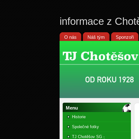
informace z Chot
O nás
Náš tým
Sponzoři
Menu
Historie
Společné fotky
TJ Chotěšov SG -