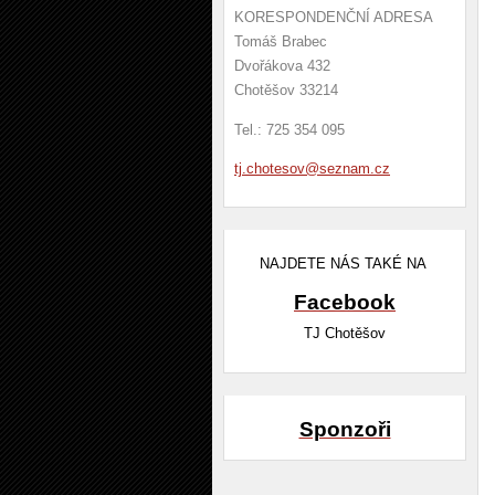
KORESPONDENČNÍ ADRESA
Tomáš Brabec
Dvořákova 432
Chotěšov 33214
Tel.: 725 354 095
tj.chote
sov@sezn
am.cz
NAJDETE NÁS TAKÉ NA
Facebook
TJ Chotěšov
Sponzoři