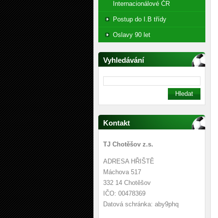
Internacionálové ČR
Postup do I.B třídy
Oslavy 90 let
Vyhledávání
Kontakt
TJ Chotěšov z.s.
ADRESA HŘIŠTĚ
Máchova 517
332 14 Chotěšov
IČO: 00478369
Datová schránka: aby9phq