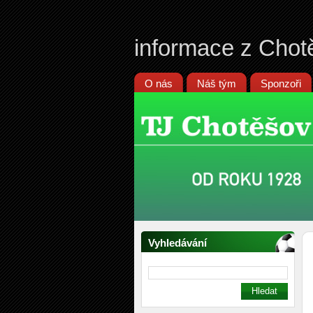
informace z Chot
O nás
Náš tým
Sponzoři
Vyhledávání