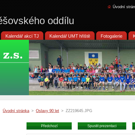
Úvodní strá
ěšovského oddílu
Kalendář akcí TJ
Kalendář UMT hřiště
Fotogalerie
Úvodní stránka
>
Oslavy 90 let
>
ZZ219645.JPG
Předchozí
Spustit prezentaci