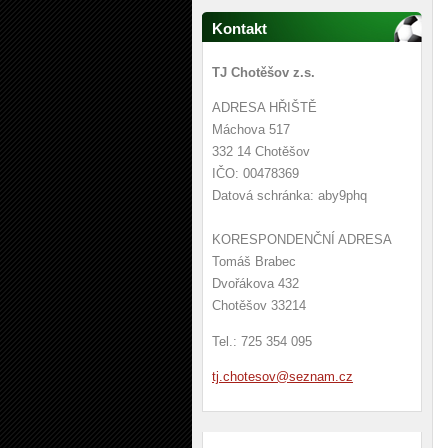
Kontakt
TJ Chotěšov z.s.
ADRESA HŘIŠTĚ
Máchova 517
332 14 Chotěšov
IČO: 00478369
Datová schránka: aby9phq
KORESPONDENČNÍ ADRESA
Tomáš Brabec
Dvořákova 432
Chotěšov 33214
Tel.: 725 354 095
tj.chote
sov@sezn
am.cz