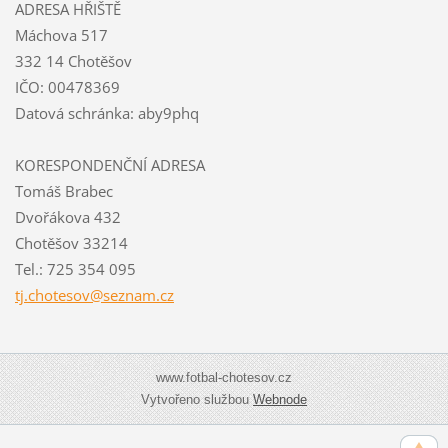
ADRESA HŘIŠTĚ
Máchova 517
332 14 Chotěšov
IČO: 00478369
Datová schránka: aby9phq
KORESPONDENČNÍ ADRESA
Tomáš Brabec
Dvořákova 432
Chotěšov 33214
Tel.: 725 354 095
tj.chote
sov@sezn
am.cz
www.fotbal-chotesov.cz
Vytvořeno službou
Webnode