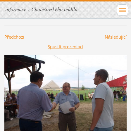
informace z Chotěšovského oddílu
Předchozí
Následující
Spustit prezentaci