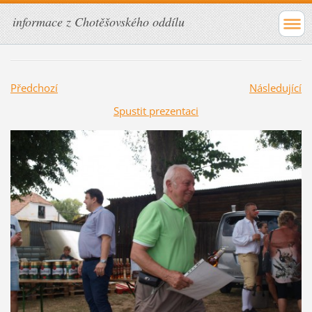
informace z Chotěšovského oddílu
Předchozí
Následující
Spustit prezentaci