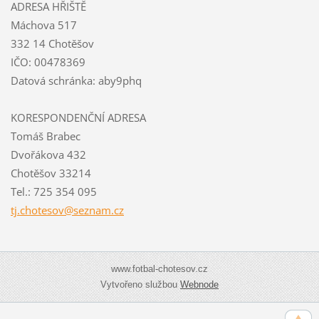
ADRESA HŘIŠTĚ
Máchova 517
332 14 Chotěšov
IČO: 00478369
Datová schránka: aby9phq
KORESPONDENČNÍ ADRESA
Tomáš Brabec
Dvořákova 432
Chotěšov 33214
Tel.: 725 354 095
tj.chote
sov@sezn
am.cz
www.fotbal-chotesov.cz
Vytvořeno službou
Webnode