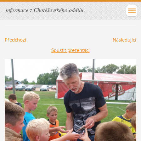
informace z Chotěšovského oddílu
Předchozí
Následující
Spustit prezentaci