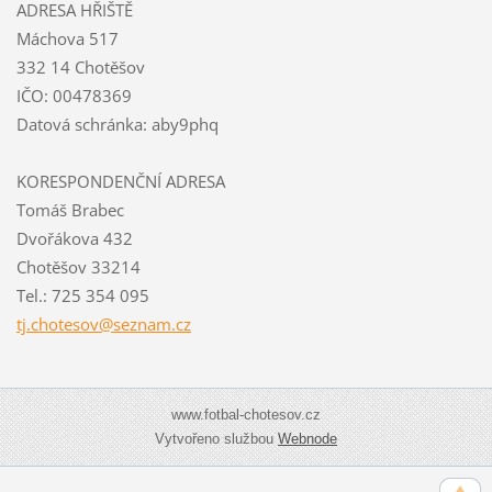
ADRESA HŘIŠTĚ
Máchova 517
332 14 Chotěšov
IČO: 00478369
Datová schránka: aby9phq
KORESPONDENČNÍ ADRESA
Tomáš Brabec
Dvořákova 432
Chotěšov 33214
Tel.: 725 354 095
tj.chote
sov@sezn
am.cz
www.fotbal-chotesov.cz
Vytvořeno službou
Webnode