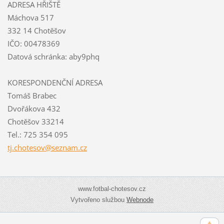
ADRESA HŘIŠTĚ
Máchova 517
332 14 Chotěšov
IČO: 00478369
Datová schránka: aby9phq
KORESPONDENČNÍ ADRESA
Tomáš Brabec
Dvořákova 432
Chotěšov 33214
Tel.: 725 354 095
tj.chote
sov@sezn
am.cz
www.fotbal-chotesov.cz
Vytvořeno službou
Webnode