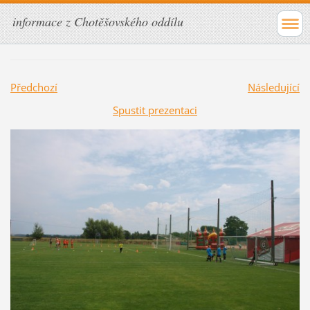
informace z Chotěšovského oddílu
Předchozí
Následující
Spustit prezentaci