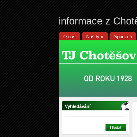
informace z Chot
O nás
Náš tým
Sponzoři
Vyhledávání