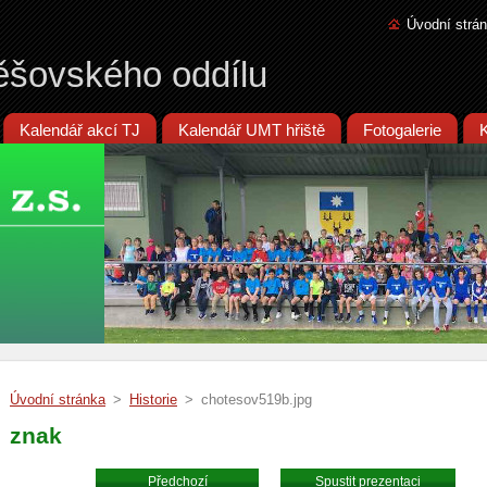
Úvodní strá
ěšovského oddílu
Kalendář akcí TJ
Kalendář UMT hřiště
Fotogalerie
Úvodní stránka
>
Historie
>
chotesov519b.jpg
znak
Předchozí
Spustit prezentaci