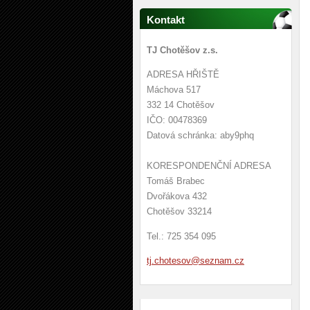
Kontakt
TJ Chotěšov z.s.
ADRESA HŘIŠTĚ
Máchova 517
332 14 Chotěšov
IČO: 00478369
Datová schránka: aby9phq
KORESPONDENČNÍ ADRESA
Tomáš Brabec
Dvořákova 432
Chotěšov 33214
Tel.: 725 354 095
tj.chote
sov@sezn
am.cz