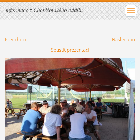
informace z Chotěšovského oddílu
Předchozí
Následující
Spustit prezentaci