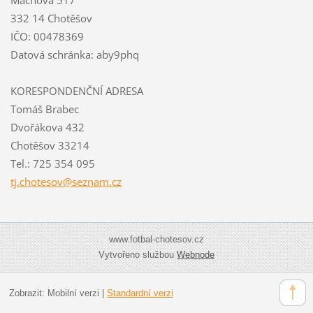
332 14 Chotěšov
IČO: 00478369
Datová schránka: aby9phq
KORESPONDENČNÍ ADRESA
Tomáš Brabec
Dvořákova 432
Chotěšov 33214
Tel.: 725 354 095
tj.chote
sov@sezn
am.cz
www.fotbal-chotesov.cz
Vytvořeno službou
Webnode
Zobrazit:
Mobilní verzi
|
Standardní verzi