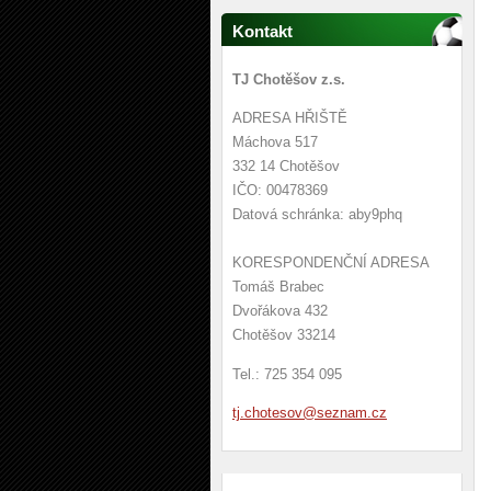
Kontakt
TJ Chotěšov z.s.
ADRESA HŘIŠTĚ
Máchova 517
332 14 Chotěšov
IČO: 00478369
Datová schránka: aby9phq
KORESPONDENČNÍ ADRESA
Tomáš Brabec
Dvořákova 432
Chotěšov 33214
Tel.: 725 354 095
tj.chote
sov@sezn
am.cz