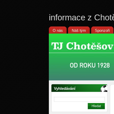
informace z Chot
O nás
Náš tým
Sponzoři
Vyhledávání