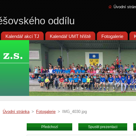
Úvodní strá
ěšovského oddílu
Kalendář akcí TJ
Kalendář UMT hřiště
Fotogalerie
Úvodní stránka
>
Fotogalerie
>
IMG_4030.jpg
Předchozí
Spustit prezentaci