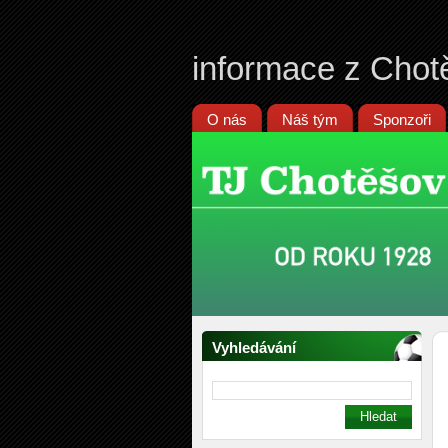
informace z Chot
O nás
Náš tým
Sponzoři
Vyhledávání