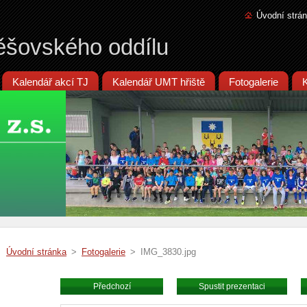
Úvodní strá
ěšovského oddílu
Kalendář akcí TJ
Kalendář UMT hřiště
Fotogalerie
Úvodní stránka
>
Fotogalerie
>
IMG_3830.jpg
Předchozí
Spustit prezentaci