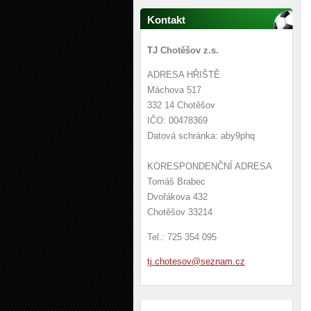
Kontakt
TJ Chotěšov z.s.
ADRESA HŘIŠTĚ
Máchova 517
332 14 Chotěšov
IČO: 00478369
Datová schránka: aby9phq
KORESPONDENČNÍ ADRESA
Tomáš Brabec
Dvořákova 432
Chotěšov 33214
Tel.: 725 354 095
tj.chote
sov@sezn
am.cz