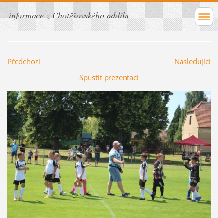
informace z Chotěšovského oddílu
Předchozí
Následující
Spustit prezentaci