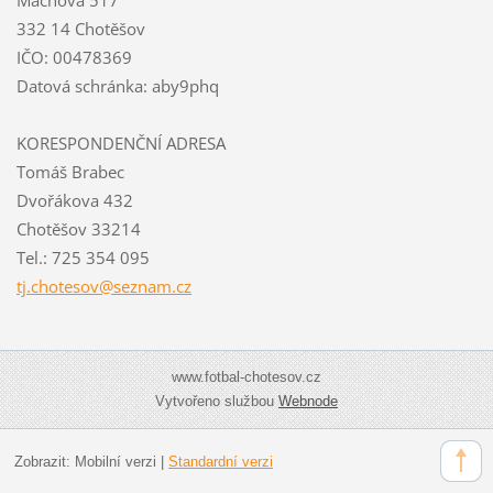
332 14 Chotěšov
IČO: 00478369
Datová schránka: aby9phq
KORESPONDENČNÍ ADRESA
Tomáš Brabec
Dvořákova 432
Chotěšov 33214
Tel.: 725 354 095
tj.chote
sov@sezn
am.cz
www.fotbal-chotesov.cz
Vytvořeno službou
Webnode
Zobrazit:
Mobilní verzi
|
Standardní verzi