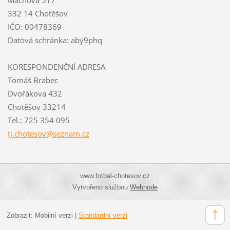
332 14 Chotěšov
IČO: 00478369
Datová schránka: aby9phq
KORESPONDENČNÍ ADRESA
Tomáš Brabec
Dvořákova 432
Chotěšov 33214
Tel.: 725 354 095
tj.chote
sov@sezn
am.cz
www.fotbal-chotesov.cz
Vytvořeno službou
Webnode
Zobrazit:
Mobilní verzi
|
Standardní verzi