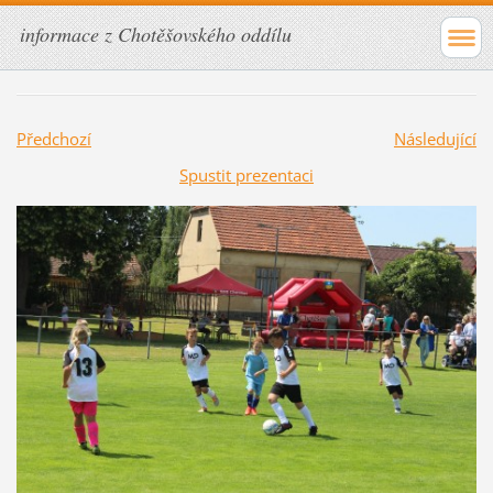
informace z Chotěšovského oddílu
Předchozí
Následující
Spustit prezentaci