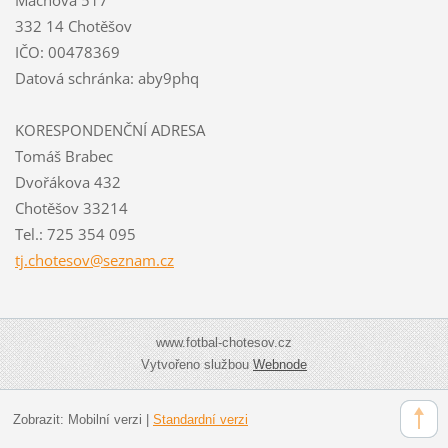
332 14 Chotěšov
IČO: 00478369
Datová schránka: aby9phq
KORESPONDENČNÍ ADRESA
Tomáš Brabec
Dvořákova 432
Chotěšov 33214
Tel.: 725 354 095
tj.chote
sov@sezn
am.cz
www.fotbal-chotesov.cz
Vytvořeno službou
Webnode
Zobrazit:
Mobilní verzi
|
Standardní verzi