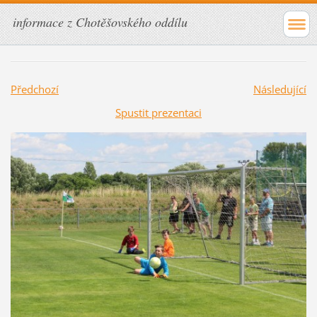
informace z Chotěšovského oddílu
Předchozí
Následující
Spustit prezentaci