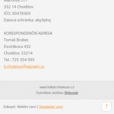
332 14 Chotěšov
IČO: 00478369
Datová schránka: aby9phq
KORESPONDENČNÍ ADRESA
Tomáš Brabec
Dvořákova 432
Chotěšov 33214
Tel.: 725 354 095
tj.chote
sov@sezn
am.cz
www.fotbal-chotesov.cz
Vytvořeno službou
Webnode
Zobrazit:
Mobilní verzi
|
Standardní verzi