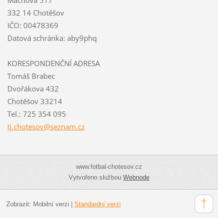
332 14 Chotěšov
IČO: 00478369
Datová schránka: aby9phq
KORESPONDENČNÍ ADRESA
Tomáš Brabec
Dvořákova 432
Chotěšov 33214
Tel.: 725 354 095
tj.chote
sov@sezn
am.cz
www.fotbal-chotesov.cz
Vytvořeno službou
Webnode
Zobrazit:
Mobilní verzi
|
Standardní verzi