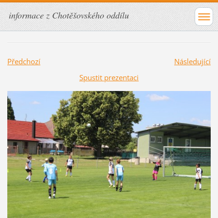
informace z Chotěšovského oddílu
Předchozí
Následující
Spustit prezentaci